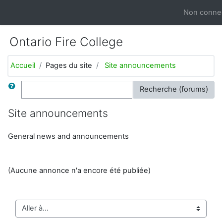
Passer au contenu principal
Non connec
Ontario Fire College
Accueil
Pages du site
Site announcements
Rechercher
Recherche (forums)
Site announcements
General news and announcements
(Aucune annonce n'a encore été publiée)
Aller à...