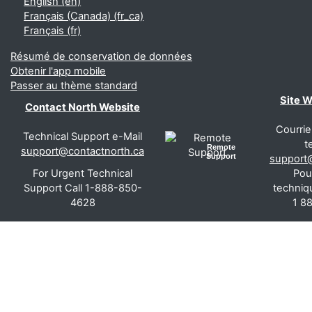
English ‎(en)‎
Français (Canada) ‎(fr_ca)‎
Français ‎(fr)‎
Résumé de conservation de données
Obtenir l'app mobile
Passer au thème standard
Site 
Contact North Website
Courrie
Technical Support e-Mail
t
Remote
support@contactnorth.ca
Support
support
For Urgent Technical
Pou
Support Call 1-888-850-
techniq
4628
1 8