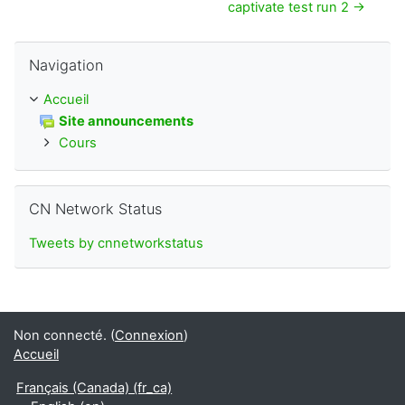
captivate test run 2 →
Passer Navigation
Navigation
Accueil
Site announcements
Cours
Passer CN Network Status
CN Network Status
Tweets by cnnetworkstatus
Non connecté. (
Connexion
)
Accueil
Français (Canada) ‎(fr_ca)‎